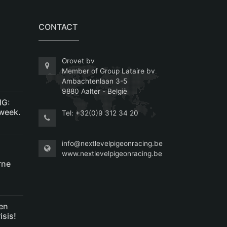
CONTACT
Orovet bv
Member of Group Lataire bv
Ambachtenlaan 3-5
9880 Aalter - België
NG:
kweek.
Tel:
+32(0)9 312 34 20
info@nextlevelpigeonracing.be
www.nextlevelpigeonracing.be
rne
een
sis!