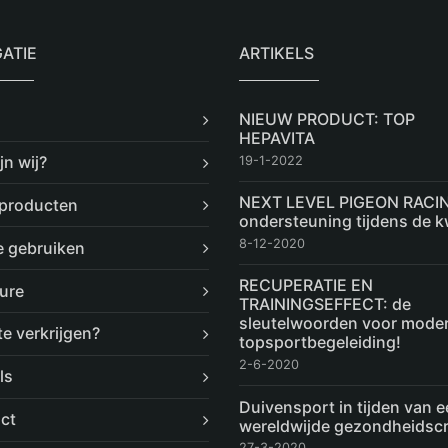
GATIE
ARTIKELS
NIEUW PRODUCT: TOP
HEPAVITA
jn wij?
19-1-2022
NEXT LEVEL PIGEON RACI
producten
ondersteuning tijdens de 
8-12-2020
e gebruiken
RECUPERATIE EN
ure
TRAININGSEFFECT: de
sleutelwoorden voor mode
te verkrijgen?
topsportbegeleiding!
2-6-2020
ls
Duivensport in tijden van 
ct
wereldwijde gezondheidscri
27-3-2020