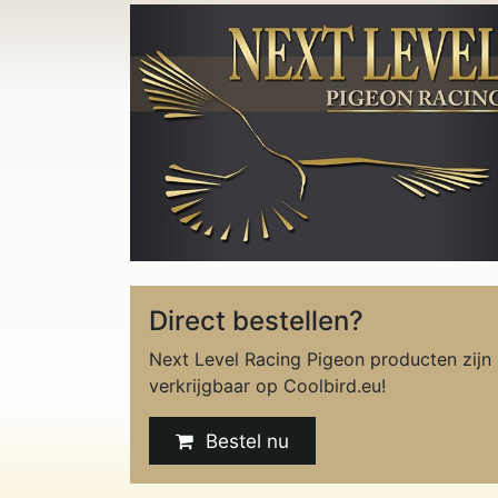
Direct bestellen?
Next Level Racing Pigeon producten zijn
verkrijgbaar op Coolbird.eu!
Bestel nu