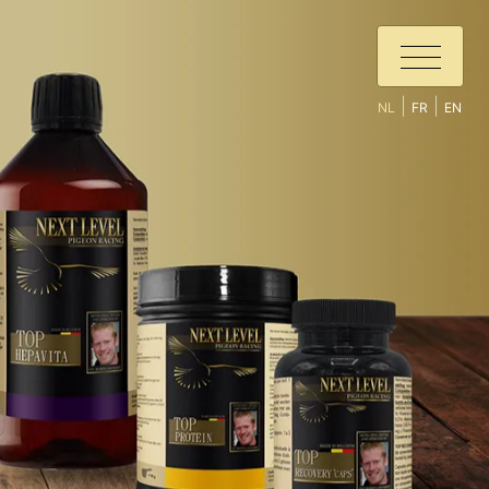
|
|
NL
FR
EN